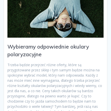
Wybieramy odpowiednie okulary
polaryzacyjne
Trzeba będzie przejrzeć różne oferty, które są
przygotowane przez sklep i tym samym będzie można na
spokojnie wybrać model, który nam odpowiada. Każdy z
nas może mieć inne wymagania, dlatego trzeba przejrzeć
różne kształty okularów polaryzacyjnych i wtedy wiemy, co
jest dla nas, a co nie. Ceny takich okularów są bardzo
przystępne, dlatego na pewno warto je kupić. Czy to
chodzenie czy to jazda samochodem to będzie nam to
przychodziło o wiele łatwiej? Tym bardziej, jeśli rażą nas