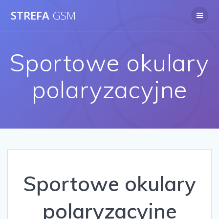
Skip
STREFA
GSM
to
content
Sportowe okulary
polaryzacyjne
Sportowe okulary
polaryzacyjne