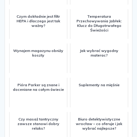
Czym dokładnie jest filtr
Temperatura
HEPA i dlaczego jest tak
Przechowywania Jabłek:
ważny?
Klucz do Długotrwałego
Świeżości
Wynajem magazynu obniży
Jak wybrać wygodny
koszty
materac?
Pióra Parker są znane i
Suplementy na mięśnie
doceniane na całym świecie
Czy masaż tantryczny
Biuro detektywistyczne
zawsze stanowi dobry
wrocław – co oferuje i jak
relaks?
wybrać najlepsze?