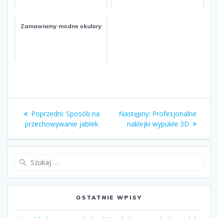
Zamawiamy modne okulary
Nawigacja
Poprzedni:
Poprzedni
Sposób na
Następny:
Następny
Profesjonalne
wpisu
przechowywanie jabłek
wpis:
naklejki wypukłe 3D
wpis:
Szukaj:
OSTATNIE WPISY