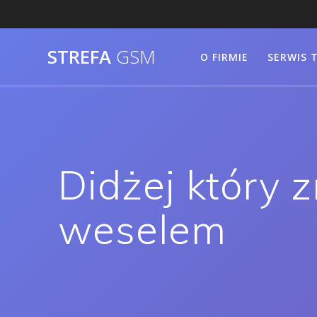
Skip
to
content
STREFA
GSM
O FIRMIE
SERWIS 
Didżej który 
weselem