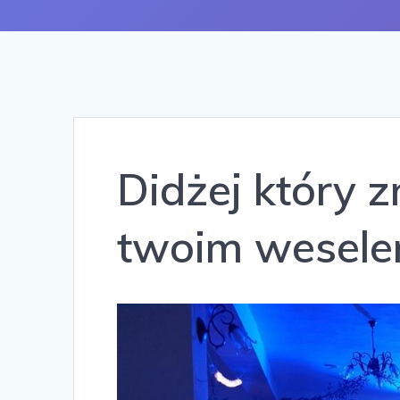
Didżej który 
twoim wesel