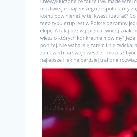
I niewykluczone że także i wy macie w tej 
możliwie jak najlepszego zespołu który za
komu powinieneś w tej kwestii zaufać? Co
tego typu grup jest w Polsce ogromny jed
ekipę. A taką bez wątpienia tworzą znakom
wiesz o których konkretnie mówimy? Jeżeli
poniżej. Nie wahaj się zatem i nie zwlekaj a
zamów ich na swoje wesele. I możesz by6ć 
najlepsze i jak najbardziej trafione rozwi