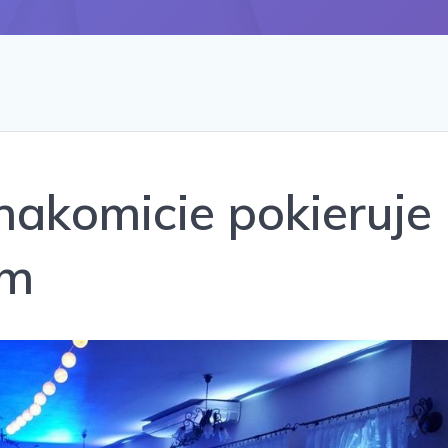
znakomicie pokieruje
em