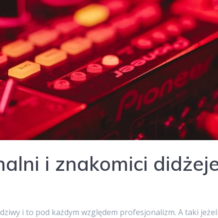
alni i znakomici didżej
ziwy i to pod każdym względem profesjonalizm. A taki jeżel