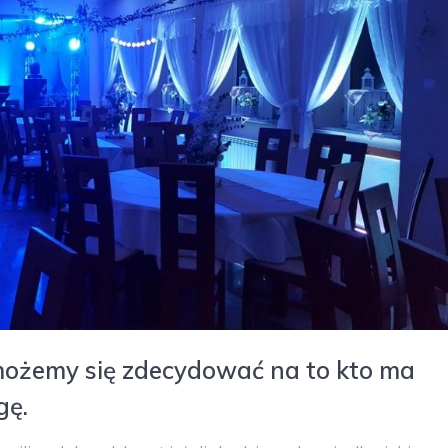
możemy się zdecydować na to kto ma
gę.