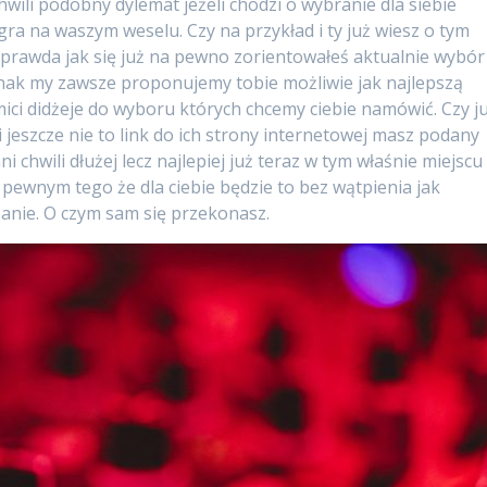
chwili podobny dylemat jeżeli chodzi o wybranie dla siebie
gra na waszym weselu. Czy na przykład i ty już wiesz o tym
 prawda jak się już na pewno zorientowałeś aktualnie wybór
nak my zawsze proponujemy tobie możliwie jak najlepszą
ici didżeje do wyboru których chcemy ciebie namówić. Czy j
 jeszcze nie to link do ich strony internetowej masz podany
ni chwili dłużej lecz najlepiej już teraz w tym właśnie miejscu
pewnym tego że dla ciebie będzie to bez wątpienia jak
ązanie. O czym sam się przekonasz.