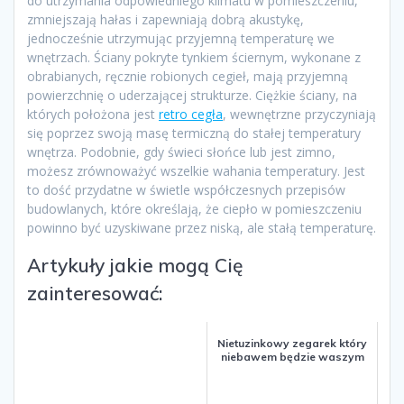
do utrzymania odpowiedniego klimatu w pomieszczeniu,
zmniejszają hałas i zapewniają dobrą akustykę,
jednocześnie utrzymując przyjemną temperaturę we
wnętrzach. Ściany pokryte tynkiem ściernym, wykonane z
obrabianych, ręcznie robionych cegieł, mają przyjemną
powierzchnię o uderzającej strukturze. Ciężkie ściany, na
których położona jest
retro cegła
, wewnętrzne przyczyniają
się poprzez swoją masę termiczną do stałej temperatury
wnętrza. Podobnie, gdy świeci słońce lub jest zimno,
możesz zrównoważyć wszelkie wahania temperatury. Jest
to dość przydatne w świetle współczesnych przepisów
budowlanych, które określają, że ciepło w pomieszczeniu
powinno być uzyskiwane przez niską, ale stałą temperaturę.
Artykuły jakie mogą Cię
zainteresować:
Nietuzinkowy zegarek który
niebawem będzie waszym