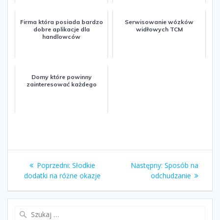
Firma która posiada bardzo
Serwisowanie wózków
dobre aplikacje dla
widłowych TCM
handlowców
Domy które powinny
zainteresować każdego
Nawigacja
Poprzedni:
Poprzedni
Słodkie
Następny:
Następny
Sposób na
wpisu
dodatki na różne okazje
wpis:
odchudzanie
wpis:
Szukaj: