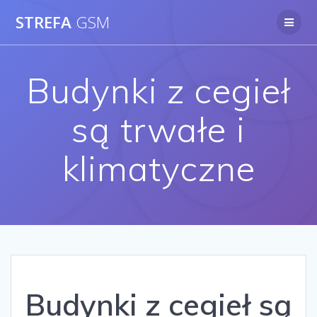
Skip
STREFA
GSM
to
content
Budynki z cegieł
są trwałe i
klimatyczne
Budynki z cegieł są