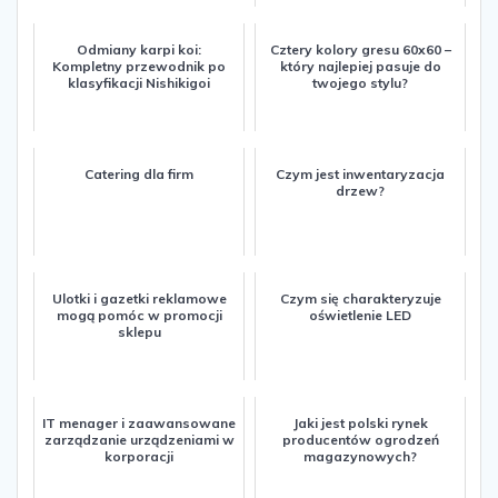
Odmiany karpi koi:
Cztery kolory gresu 60x60 –
Kompletny przewodnik po
który najlepiej pasuje do
klasyfikacji Nishikigoi
twojego stylu?
Catering dla firm
Czym jest inwentaryzacja
drzew?
Ulotki i gazetki reklamowe
Czym się charakteryzuje
mogą pomóc w promocji
oświetlenie LED
sklepu
IT menager i zaawansowane
Jaki jest polski rynek
zarządzanie urządzeniami w
producentów ogrodzeń
korporacji
magazynowych?