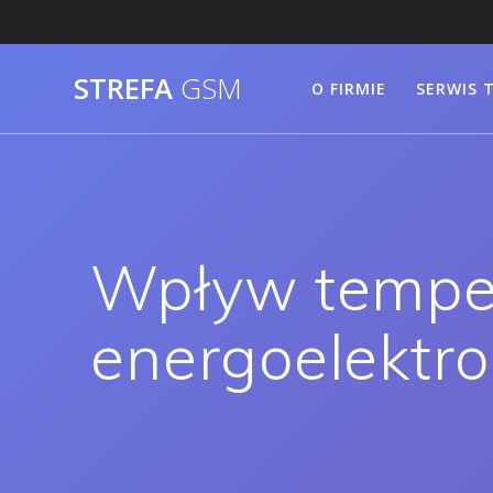
Skip
to
content
STREFA
GSM
O FIRMIE
SERWIS 
Wpływ temper
energoelektr