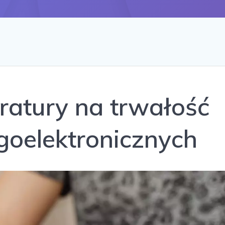
atury na trwałość
goelektronicznych