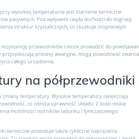
rzy wysokiej temperaturze jest starzenie termiczne
ów pasywnych. Pod wpływem ciepła dochodzi do migracji
ienia struktur krystalicznych, co skutkuje stopniowym
 rezystancję przewodników i może prowadzić do powstawan
y przyspieszają procesy awaryjne, mogą powodować zwarci
życia całego urządzenia.
ury na półprzewodniki
na zmiany temperatury. Wysokie temperatury zwiększają
zewodność, co obniża sprawność układu. Z kolei niskie
enia mobilności nośników ładunku i tymczasowego
ki termiczne powoduje także cykliczne naprężenia
ów. To zjawisko może prowadzić do mikropęknięć i awarii