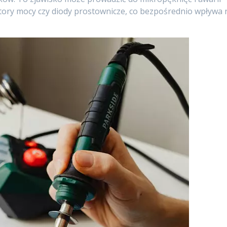
story mocy czy diody prostownicze, co bezpośrednio wpływa 