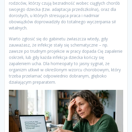
rodziców, którzy czują bezradność wobec ciągłych chorób
swojego dziecka (tzw. adaptacja przedszkolna), oraz dla
dorosłych, u których stresująca praca i nadmiar
obowiązków doprowadziły do totalnego wyczerpania sił
witalnych.
Warto zgłosić się do gabinetu zwłaszcza wtedy, gdy
zauważasz, że infekcje stały się schematyczne – np.
zawsze po trudnym projekcie w pracy dopada Cię zapalenie
oskrzeli, lub gdy każda infekcja dziecka kończy się
zapaleniem ucha. Dla homeopaty to jasny sygnał, że
organizm utkwił w określonym wzorcu chorobowym, który
trzeba przełamać odpowiednio dobranym, głęboko
działającym preparatem.