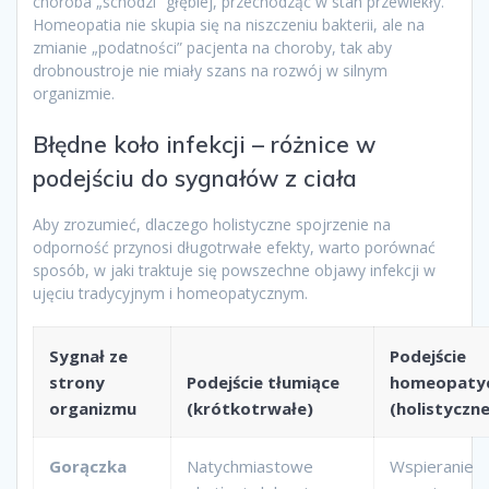
choroba „schodzi” głębiej, przechodząc w stan przewlekły.
Homeopatia nie skupia się na niszczeniu bakterii, ale na
zmianie „podatności” pacjenta na choroby, tak aby
drobnoustroje nie miały szans na rozwój w silnym
organizmie.
Błędne koło infekcji – różnice w
podejściu do sygnałów z ciała
Aby zrozumieć, dlaczego holistyczne spojrzenie na
odporność przynosi długotrwałe efekty, warto porównać
sposób, w jaki traktuje się powszechne objawy infekcji w
ujęciu tradycyjnym i homeopatycznym.
Sygnał ze
Podejście
strony
Podejście tłumiące
homeopaty
organizmu
(krótkotrwałe)
(holistyczne
Gorączka
Natychmiastowe
Wspieranie