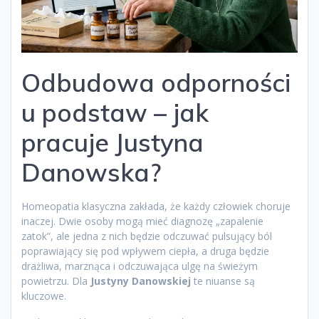
Odbudowa odporności
u podstaw – jak
pracuje Justyna
Danowska?
Homeopatia klasyczna zakłada, że każdy człowiek choruje
inaczej. Dwie osoby mogą mieć diagnozę „zapalenie
zatok”, ale jedna z nich będzie odczuwać pulsujący ból
poprawiający się pod wpływem ciepła, a druga będzie
drażliwa, marznąca i odczuwająca ulgę na świeżym
powietrzu. Dla
Justyny Danowskiej
te niuanse są
kluczowe.