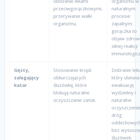
obniżanie lekami
organizmu w
przeciwgorączkowymi,
naturalnym
przerywanie walki
procesie
organizmu.
zapalnym;
gorączka to
objaw zdrowe
silnej reakcji
immunologicz
Gęsty,
Stosowanie kropli
Dobranie leku
zalegający
obkurczających
który ułatwia
katar
śluzówkę, które
ewakuację
blokują naturalne
wydzieliny i
oczyszczanie zatok.
naturalne
oczyszczeni
dróg
oddechowyc
bez wysusza
śluzówek.