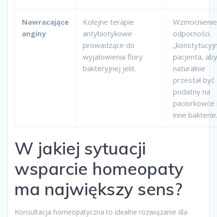
Nawracające
Kolejne terapie
Wzmocnienie
anginy
antybiotykowe
odporności
prowadzące do
„konstytucyjn
wyjałowienia flory
pacjenta, ab
bakteryjnej jelit.
naturalnie
przestał być
podatny na
paciorkowce 
inne bakterie
W jakiej sytuacji
wsparcie homeopaty
ma największy sens?
Konsultacja homeopatyczna to idealne rozwiązanie dla