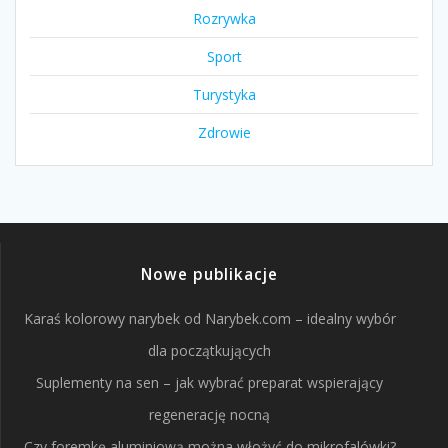
Rozrywka
Sport
Turystyka
Zdrowie
Nowe publikacje
Karaś kolorowy narybek od Narybek.com – idealny wybór
dla początkujących
Suplementy na sen – jak wybrać preparat wspierający
regenerację nocną
Czy foremkę aluminiową można włożyć do mikrofalówki?