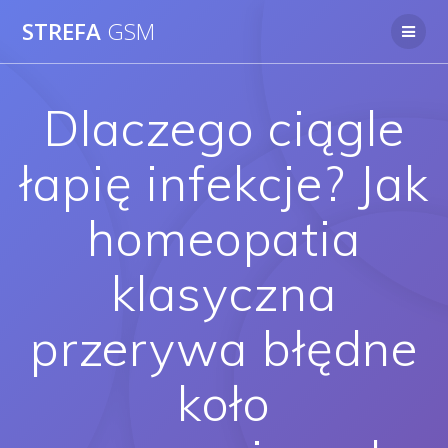
Skip
STREFA
GSM
to
content
Dlaczego ciągle
łapię infekcje? Jak
homeopatia
klasyczna
przerywa błędne
koło