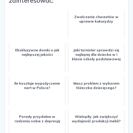
zainteresować:
Zwalczanie chwastów w
uprawie kukurydzy
Ekskluzywne domki o jak
Jaki tornister sprawdzi się
najlepszej jakości
najlepiej dla dziecka w I
klasie szkoły podstawowej
Ile kosztuje wypożyczenie
Masz problem z wyborem
nart w Polsce?
łóżeczka dziecięcego?
Porady przydatne w
Wielopiły: jak zwiększyć
radzeniu sobie z depresją
wydajność produkcji mebli?