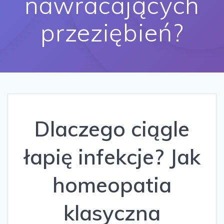
nawracających
przeziębień?
Dlaczego ciągle
łapię infekcje? Jak
homeopatia
klasyczna