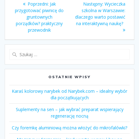
Nawigacja
Poprzedni:
Poprzedni
Jak
Następny:
Następny
Wycieczka
wpisu
przygotować piwnicę do
wpis:
szkolna w Warszawie:
wpis:
gruntownych
dlaczego warto postawić
porządków? praktyczny
na interaktywną naukę?
przewodnik
Szukaj:
OSTATNIE WPISY
Karaś kolorowy narybek od Narybek.com – idealny wybór
dla początkujących
Suplementy na sen – jak wybrać preparat wspierający
regenerację nocną
Czy foremkę aluminiową można włożyć do mikrofalówki?