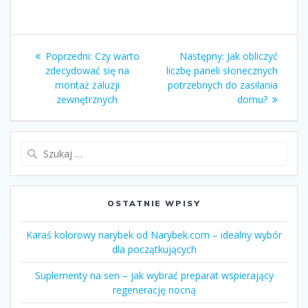
Nawigacja
Poprzedni:
Poprzedni
Czy warto
Następny:
Następny
Jak obliczyć
wpisu
zdecydować się na
wpis:
liczbę paneli słonecznych
wpis:
montaż żaluzji
potrzebnych do zasilania
zewnętrznych
domu?
Szukaj:
OSTATNIE WPISY
Karaś kolorowy narybek od Narybek.com – idealny wybór
dla początkujących
Suplementy na sen – jak wybrać preparat wspierający
regenerację nocną