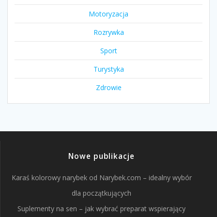
Motoryzacja
Rozrywka
Sport
Turystyka
Zdrowie
Nowe publikacje
Karaś kolorowy narybek od Narybek.com – idealny wybór
dla początkujących
Suplementy na sen – jak wybrać preparat wspierający