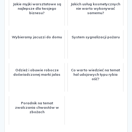
Jakie myjki warsztatowe są
Jakich usług kosmetycznych
najlepsze dla twojego
nie warto wykonywać
biznesu?
samemu?
Wybieramy jacuzzi do domu
System sygnalizacji pożaru
Odzież i obuwie robocze
Co warto wiedzieć na temat
doświadczonej marki jalas
hal udojowych typu rybia
ość?
Poradnik na temat
zwalczania chwastów w
zbożach