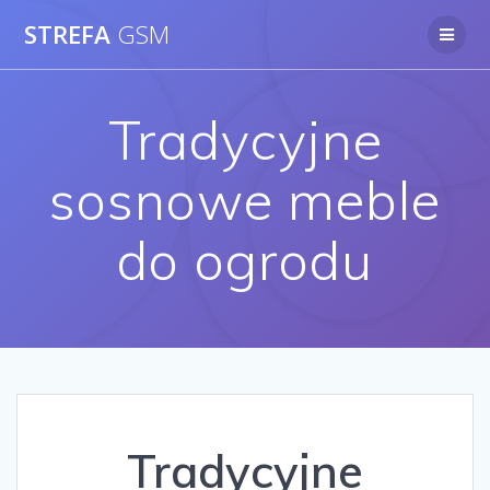
Skip
STREFA
GSM
to
content
Tradycyjne
sosnowe meble
do ogrodu
Tradycyjne