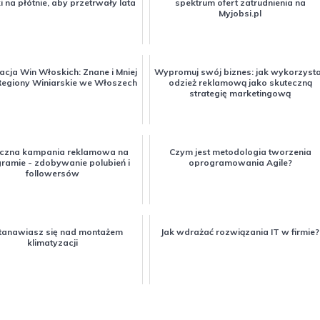
 na płótnie, aby przetrwały lata
spektrum ofert zatrudnienia na
Myjobsi.pl
acja Win Włoskich: Znane i Mniej
Wypromuj swój biznes: jak wykorzyst
Regiony Winiarskie we Włoszech
odzież reklamową jako skuteczną
strategię marketingową
eczna kampania reklamowa na
Czym jest metodologia tworzenia
gramie - zdobywanie polubień i
oprogramowania Agile?
followersów
tanawiasz się nad montażem
Jak wdrażać rozwiązania IT w firmie?
klimatyzacji