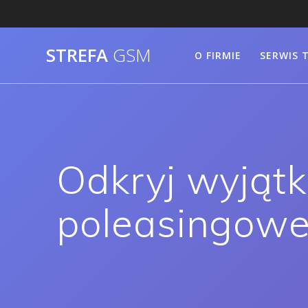
Skip
to
content
STREFA
GSM
O FIRMIE
SERWIS 
Odkryj wyjąt
poleasingowe 