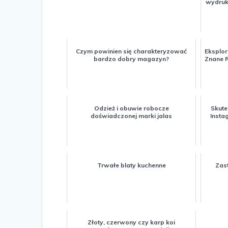
wydruki
Czym powinien się charakteryzować
Eksplor
bardzo dobry magazyn?
Znane 
Odzież i obuwie robocze
Skut
doświadczonej marki jalas
Insta
Trwałe blaty kuchenne
Zas
Złoty, czerwony czy karp koi