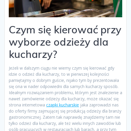
Czym się kierować przy
wyborze odzieży dla
kucharzy?
Jeżeli w dalszym ciągu nie wiemy czym się kierować gdy
idzie o odzież dla kucharzy, to w pierwszej kolejności
pamiętajmy o dobrym guście, nijako tym by prezentowała
się ona w nader odpowiedni dla samych kucharzy sposób.
Idealnym rozwiązaniem problemu, którym jest znalezienie a
nawet zamówienie odzieży dla kucharzy, może okazać się
strona internetowa
czapki kucharskie
jaka zaprowadzi nas
do oferty firmy zajmującej się produkcją odzieży dla branży
gastronomicznej. Zatem tak naprawdę znajdziemy tam nie
tylko odzież dla kucharzy, ale też wielu innych zawodów lub
osób pracujących w restauracjach lub barach, a przy tym