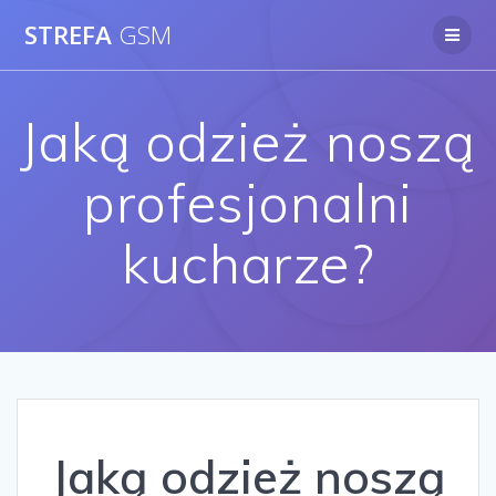
Skip
STREFA
GSM
to
content
Jaką odzież noszą
profesjonalni
kucharze?
Jaką odzież noszą