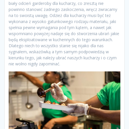
biały odcień garderoby dla kucharzy, co zresztą nie
powinno stanowić żadnego zaskoczenia, wręcz zwracamy
na to swoistą uwagę. Odzież dla kucharzy musi być też
wykonana z wysoko gatunkowego rodzaju materiału, jaki
spełnia pewne wymagania pod tym kątem, a nawet jak
wspomniano powyżej nadaje się do stworzenia ubrań jakie
będą eksploatowane w kuchennych do tego warunkach.
Dlatego niech to wszystko stanie się nijako dla nas
sygnałem, wskazówką a tym samym podpowiedzią w
kierunku tego, jak należy ubrać naszych kucharzy i o czym
nie wolno nigdy zapominać.