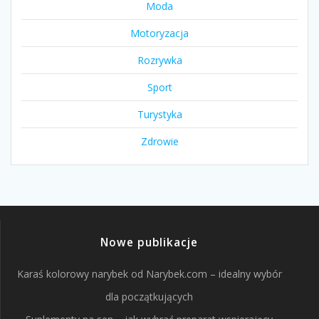
Moda
Motoryzacja
Rozrywka
Sport
Turystyka
Zdrowie
Nowe publikacje
Karaś kolorowy narybek od Narybek.com – idealny wybór
dla początkujących