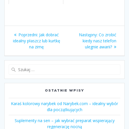
Nawigacja
Poprzedni:
Poprzedni
Jak dobrać
Następny:
Następny
Co zrobić
wpisu
idealny płaszcz lub kurtkę
wpis:
kiedy nasz telefon
wpis:
na zimę
ulegnie awarii?
Szukaj:
OSTATNIE WPISY
Karaś kolorowy narybek od Narybek.com – idealny wybór
dla początkujących
Suplementy na sen – jak wybrać preparat wspierający
regenerację nocną