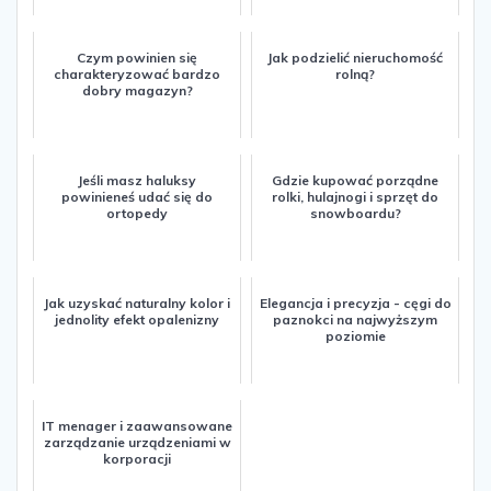
Czym powinien się
Jak podzielić nieruchomość
charakteryzować bardzo
rolną?
dobry magazyn?
Jeśli masz haluksy
Gdzie kupować porządne
powinieneś udać się do
rolki, hulajnogi i sprzęt do
ortopedy
snowboardu?
Jak uzyskać naturalny kolor i
Elegancja i precyzja - cęgi do
jednolity efekt opalenizny
paznokci na najwyższym
poziomie
IT menager i zaawansowane
zarządzanie urządzeniami w
korporacji