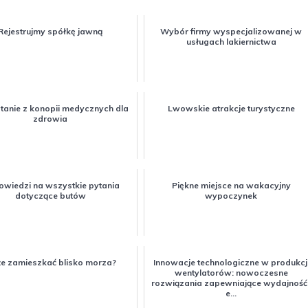
Rejestrujmy spółkę jawną
Wybór firmy wyspecjalizowanej w
usługach lakiernictwa
tanie z konopii medycznych dla
Lwowskie atrakcje turystyczne
zdrowia
wiedzi na wszystkie pytania
Piękne miejsce na wakacyjny
dotyczące butów
wypoczynek
e zamieszkać blisko morza?
Innowacje technologiczne w produkcj
wentylatorów: nowoczesne
rozwiązania zapewniające wydajność 
e...