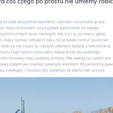
za coś czego po prostu nie umiemy robi
my przede wszystkim wymienić szeroko rozumiane prace
eraz masz w planach na przykład wykonanie na swojej
zechstronnych prac ziemnych. Ale czy i ty już wiesz jakiej
ro masz zamiar odnaleźć taką na polskim rynku? Jeżeli tak
byt dobrze nie znasz to naszym zdaniem będzie znakomicie w
ytaniu tego tekstu skierujesz swoje kroki do pewnego
internetowej masz podany poniżej. Nie wahaj się zatem ani
ajlepiej stałym jak również pewnym klientem. My jesteśmy pew
o już niedługo. I możesz być pewnym że warto tak uczynić.