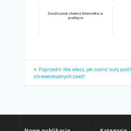
Zwalczanie chabra bławatka w
praktyce
Nawigacja
Poprzedni:
Poprzedni
Nie wiesz, jak ocenić buty pod
ich ewentualnych zalet?
wpis:
wpisu
Nowe publikacje
Kategorie