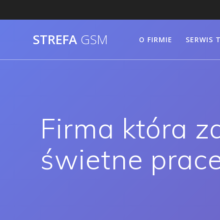
Skip
to
content
STREFA
GSM
O FIRMIE
SERWIS 
Firma która z
świetne prac