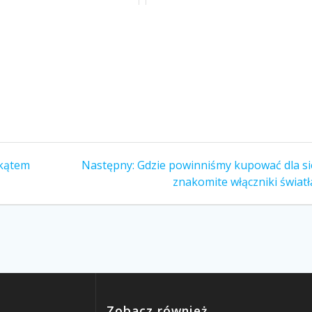
 kątem
Następny:
Następny
Gdzie powinniśmy kupować dla si
wpis:
znakomite włączniki światł
Zobacz również