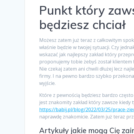
Punkt który zaw
będziesz chciał
Możesz zatem już teraz z całkowitym spok
właśnie będzie w twojej sytuacji. Czy jed
wskazać jak najlepszy zakład który przeprow
proponujemy tobie żebyś został klientem f
Nie czekaj zatem ani chwili dłużej lecz na
firmy. I na pewno bardzo szybko przekonas
wyjście.
Które z pewnością będziesz bardzo często 
jest znakomity zakład który zawsze kiedy t
https://babij.pl/blog/2022/03/25/prace-zi
naprawdę znakomicie. Zatem już teraz prze
Artykuły jakie mogą Cię za