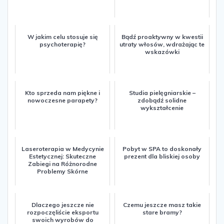
W jakim celu stosuje się
Bądź proaktywny w kwestii
psychoterapię?
utraty włosów, wdrażając te
wskazówki
Kto sprzeda nam piękne i
Studia pielęgniarskie –
nowoczesne parapety?
zdobądź solidne
wykształcenie
Laseroterapia w Medycynie
Pobyt w SPA to doskonały
Estetycznej: Skuteczne
prezent dla bliskiej osoby
Zabiegi na Różnorodne
Problemy Skórne
Dlaczego jeszcze nie
Czemu jeszcze masz takie
rozpoczęliście eksportu
stare bramy?
swoich wyrobów do