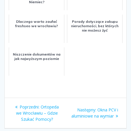
Niemiec?
Dlaczego warto zaufać
Porady dotyczące zakupu
freshseo we wrocławiu?
nieruchomości, bez których
nie możesz żyć
Niszczenie dokumentów na
jak najwyższym poziomie
Nawigacja
Poprzedni:
Poprzedni
Ortopeda
Następny:
Następny
Okna PCV i
wpisu
we Wrocławiu – Gdzie
wpis:
aluminiowe na wymiar
wpis:
Szukać Pomocy?