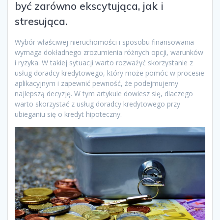
być zarówno ekscytująca, jak i
stresująca.
Wybór właściwej nieruchomości i sposobu finansowania
wymaga dokładnego zrozumienia różnych opcji, warunków
i ryzyka. W takiej sytuacji warto rozważyć skorzystanie z
usług doradcy kredytowego, który może pomóc w procesie
aplikacyjnym i zapewnić pewność, że podejmujemy
najlepszą decyzję. W tym artykule dowiesz się, dlaczego
warto skorzystać z usług doradcy kredytowego przy
ubieganiu się o kredyt hipoteczny.