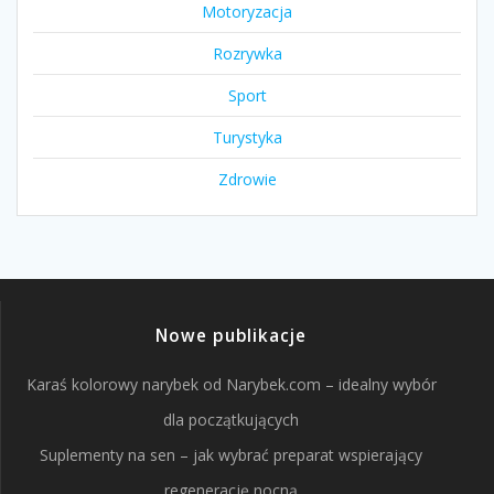
Motoryzacja
Rozrywka
Sport
Turystyka
Zdrowie
Nowe publikacje
Karaś kolorowy narybek od Narybek.com – idealny wybór
dla początkujących
Suplementy na sen – jak wybrać preparat wspierający
regenerację nocną