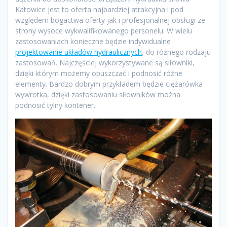
Katowice jest to oferta najbardziej atrakcyjna i pod
względem bogactwa oferty jak i profesjonalnej obsługi ze
strony wysoce wykwalifikowanego personelu. W wielu
zastosowaniach konieczne będzie indywidualne
projektowanie układów hydraulicznych
, do różnego rodzaju
zastosowań. Najczęściej wykorzystywane są siłowniki,
dzięki którym możemy opuszczać i podnosić różne
elementy. Bardzo dobrym przykładem będzie ciężarówka
wywrotka, dzięki zastosowaniu siłowników można
podnosić tylny kontener.