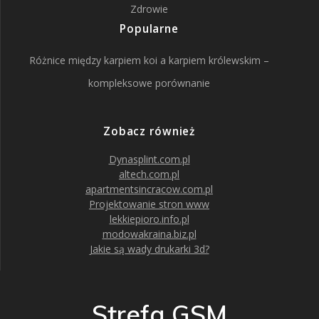
Zdrowie
Popularne
Różnice między karpiem koi a karpiem królewskim –
kompleksowe porównanie
Zobacz również
Dynasplint.com.pl
altech.com.pl
apartmentsincracow.com.pl
Projektowanie stron www
lekkiepioro.info.pl
modowakraina.biz.pl
Jakie są wady drukarki 3d?
Strefa GSM