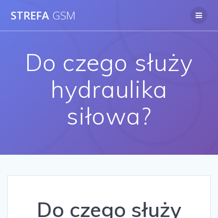
Skip
STREFA
GSM
to
content
Do czego służy
hydraulika
siłowa?
Do czego służy