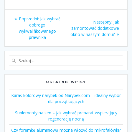
Nawigacja
Poprzedni:
Poprzedni
Jak wybrać
Następny:
Następny
Jak
wpisu
dobrego
wpis:
zamontować dodatkowe
wpis:
wykwalifikowanego
okno w naszym domu?
prawnika
Szukaj:
OSTATNIE WPISY
Karaś kolorowy narybek od Narybek.com – idealny wybór
dla początkujących
Suplementy na sen – jak wybrać preparat wspierający
regenerację nocną
Czy foremkę aluminiową można włożyć do mikrofalówki?