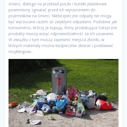
śmieci, dlatego na przekład puszki i butelki plastikowe
powinniśmy zgniatać przed ich wyrzuceniem do
pojemników na śmieci. Niebezpieczne odpady nie mogą
być wyrzucane razem ze zwykłymi odpadami. Podobnie jak
konsumenci, którzy je kupują, firmy produkujące toksyczne
produkty muszą wziąć odpowiedzialność za ich usuwanie.
W związku z tym muszą zapewnić miejsca zbiórki, w
których materiały można bezpiecznie zbierać i poddawać
recyklingowi.