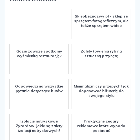
Sklepbeznazwy.pl - sklep ze
sprzętem fotograficznym, ale
także sprzętem wideo
Gdzie zawsze spotkamy
Zalety łowienia ryb na
wyśmienitą restaurację?
sztuczną przynętę
Odpowiedzi na wszystkie
Minimalizm czy przepych? jak
pytania dotyczące butów
dopasować biżuterię do
swojego stylu
Izolacje natryskowe
Praktyczne zegary
Żyrardów: jakie są zalety
reklamowe które wypada
izolacji natryskowych?
posiadać