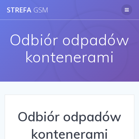
Skip
STREFA
GSM
to
content
Odbiór odpadów
kontenerami
Odbiór odpadów
kontenerami