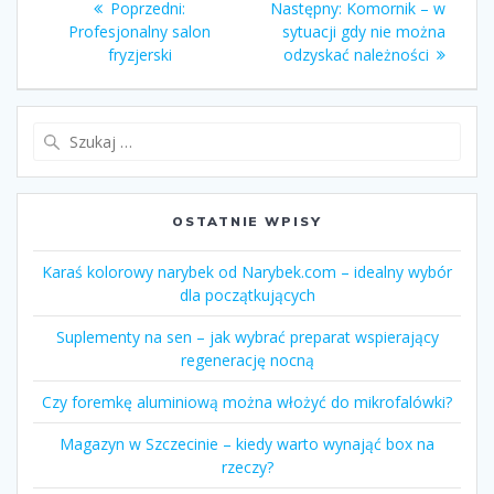
Poprzedni:
Poprzedni
Następny:
Następny
Komornik – w
wpisu
Profesjonalny salon
wpis:
sytuacji gdy nie można
wpis:
fryzjerski
odzyskać należności
Szukaj:
OSTATNIE WPISY
Karaś kolorowy narybek od Narybek.com – idealny wybór
dla początkujących
Suplementy na sen – jak wybrać preparat wspierający
regenerację nocną
Czy foremkę aluminiową można włożyć do mikrofalówki?
Magazyn w Szczecinie – kiedy warto wynająć box na
rzeczy?