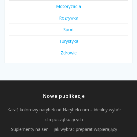
Motoryzacja
Rozrywka
Sport
Turystyka
Zdrowie
Nowe publikacje
Karaś kolorowy narybek od Narybek.com – idealny wybór
dla początkujących
Suplementy na sen – jak wybrać preparat wspierający