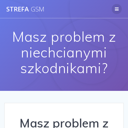
Skip
STREFA
GSM
to
content
Masz problem z
niechcianymi
szkodnikami?
Masz problem z