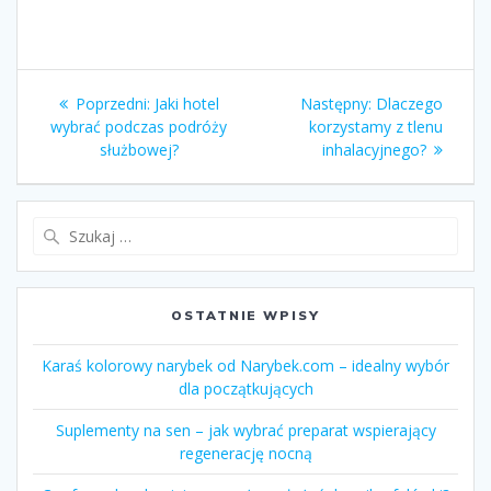
Nawigacja
Poprzedni:
Poprzedni
Jaki hotel
Następny:
Następny
Dlaczego
wpisu
wybrać podczas podróży
wpis:
korzystamy z tlenu
wpis:
służbowej?
inhalacyjnego?
Szukaj:
OSTATNIE WPISY
Karaś kolorowy narybek od Narybek.com – idealny wybór
dla początkujących
Suplementy na sen – jak wybrać preparat wspierający
regenerację nocną