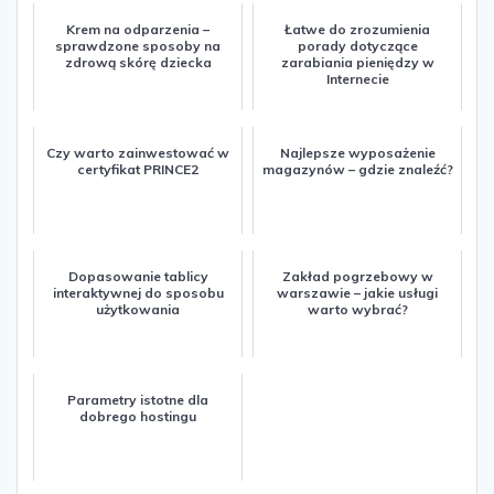
Krem na odparzenia –
Łatwe do zrozumienia
sprawdzone sposoby na
porady dotyczące
zdrową skórę dziecka
zarabiania pieniędzy w
Internecie
Czy warto zainwestować w
Najlepsze wyposażenie
certyfikat PRINCE2
magazynów – gdzie znaleźć?
Dopasowanie tablicy
Zakład pogrzebowy w
interaktywnej do sposobu
warszawie – jakie usługi
użytkowania
warto wybrać?
Parametry istotne dla
dobrego hostingu