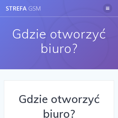
Skip
STREFA
GSM
to
content
Gdzie otworzyć
biuro?
Gdzie otworzyć
biuro?