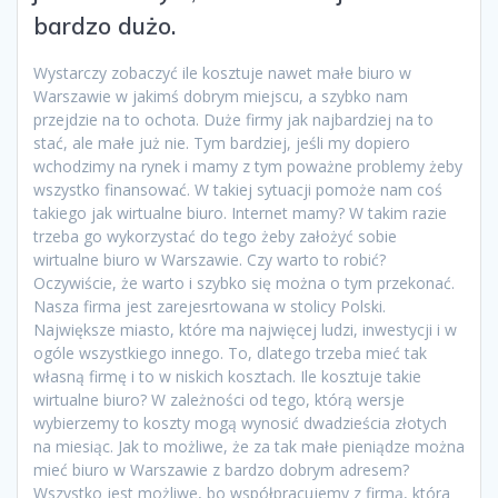
bardzo dużo.
Wystarczy zobaczyć ile kosztuje nawet małe biuro w
Warszawie w jakimś dobrym miejscu, a szybko nam
przejdzie na to ochota. Duże firmy jak najbardziej na to
stać, ale małe już nie. Tym bardziej, jeśli my dopiero
wchodzimy na rynek i mamy z tym poważne problemy żeby
wszystko finansować. W takiej sytuacji pomoże nam coś
takiego jak wirtualne biuro. Internet mamy? W takim razie
trzeba go wykorzystać do tego żeby założyć sobie
wirtualne biuro w Warszawie. Czy warto to robić?
Oczywiście, że warto i szybko się można o tym przekonać.
Nasza firma jest zarejesrtowana w stolicy Polski.
Największe miasto, które ma najwięcej ludzi, inwestycji i w
ogóle wszystkiego innego. To, dlatego trzeba mieć tak
własną firmę i to w niskich kosztach. Ile kosztuje takie
wirtualne biuro? W zależności od tego, którą wersje
wybierzemy to koszty mogą wynosić dwadzieścia złotych
na miesiąc. Jak to możliwe, że za tak małe pieniądze można
mieć biuro w Warszawie z bardzo dobrym adresem?
Wszystko jest możliwe, bo współpracujemy z firmą, która