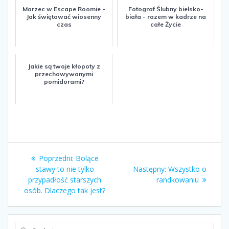
Marzec w Escape Roomie -
Fotograf Ślubny bielsko-
Jak świętować wiosenny
biała - razem w kadrze na
czas
całe Życie
Jakie są twoje kłopoty z
przechowywanymi
pomidorami?
Nawigacja
Poprzedni:
Poprzedni
Bolące
wpisu
stawy to nie tylko
wpis:
Następny:
Następny
Wszystko o
przypadłość starszych
randkowaniu
wpis:
osób. Dlaczego tak jest?
Szukaj: