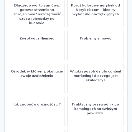
Dlaczego warto zamówić
Karaś kolorowy narybek od
gotowe strzemiona
Narybek.com – idealny
zbrojeniowe? oszczędność
wybór dla początkujących
czasu i pieniędzy na
budowie.
Zwrot vat z Niemiec
Problemy z mową
Ośrodek w którym pokonacie
W jaki sposób działa content
swoje uzależnienia
marketing i dlaczego jest
skuteczny?
Jak zadbać o drożność rur?
Praktyczny przewodnik po
kempingach na świeżym
powietrzu