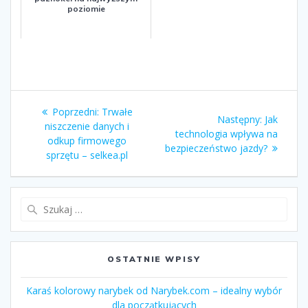
poziomie
Nawigacja
Poprzedni:
Poprzedni
Trwałe
Następny:
Następny
Jak
wpisu
niszczenie danych i
wpis:
technologia wpływa na
wpis:
odkup firmowego
bezpieczeństwo jazdy?
sprzętu – selkea.pl
Szukaj:
OSTATNIE WPISY
Karaś kolorowy narybek od Narybek.com – idealny wybór
dla początkujących