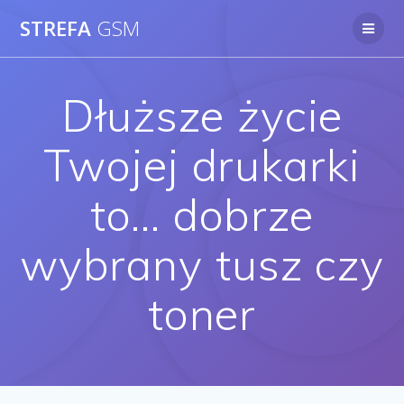
Skip
STREFA
GSM
to
content
Dłuższe życie
Twojej drukarki
to… dobrze
wybrany tusz czy
toner