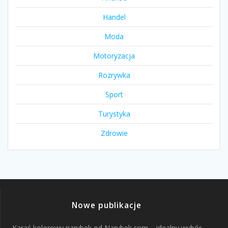
Handel
Moda
Motoryzacja
Rozrywka
Sport
Turystyka
Zdrowie
Nowe publikacje
Karaś kolorowy narybek od Narybek.com – idealny wybór