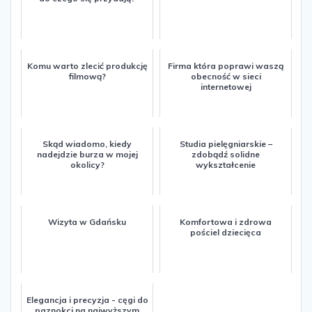
Komu warto zlecić produkcję
Firma która poprawi waszą
filmową?
obecność w sieci
internetowej
Skąd wiadomo, kiedy
Studia pielęgniarskie –
nadejdzie burza w mojej
zdobądź solidne
okolicy?
wykształcenie
Wizyta w Gdańsku
Komfortowa i zdrowa
pościel dziecięca
Elegancja i precyzja - cęgi do
paznokci na najwyższym