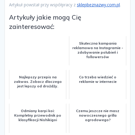
Artykuł powstał przy współpracy z
sklepbeznazwy.com.pl
.
Artykuły jakie mogą Cię
zainteresować:
Skuteczna kampania
reklamowa na Instagramie -
zdobywanie polubień i
followersów
Najlepszy przepis na
Co trzeba wiedzieć o
zakwas. Zobacz dlaczego
reklamie w internecie
jest lepszy od drożdży.
Odmiany karpi koi:
Czemu jeszcze nie masz
Kompletny przewodnik po
nowoczesnego grilla
klasyfikacji Nishikigoi
ogrodowego?