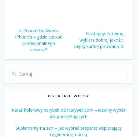
Nawigacja
Poprzedni:
Poprzedni
Awaria
Następny:
Następny
Na zimę
wpisu
iPhone’a – gdzie szukać
wpis:
wybierz dobrej jakości
wpis:
profesjonalnego
ciepłą kurtkę pikowaną
serwisu?
Szukaj:
OSTATNIE WPISY
Karaś kolorowy narybek od Narybek.com – idealny wybór
dla początkujących
Suplementy na sen – jak wybrać preparat wspierający
regenerację nocną