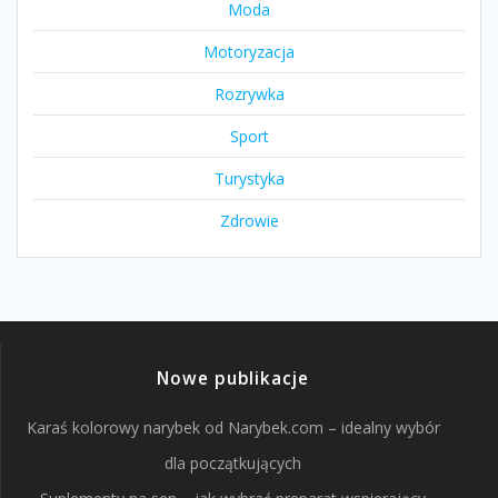
Moda
Motoryzacja
Rozrywka
Sport
Turystyka
Zdrowie
Nowe publikacje
Karaś kolorowy narybek od Narybek.com – idealny wybór
dla początkujących