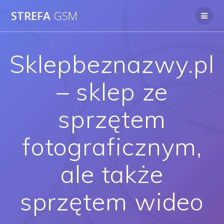
Skip
STREFA
GSM
to
content
Sklepbeznazwy.pl
– sklep ze
sprzętem
fotograficznym,
ale także
sprzętem wideo