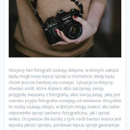
Wszyscy fani fotografii szukają sklepów, w których zakupić
będą mogli nowy lepszy sprzęt w momencie, kiedy będą
chcieli jeszcze bardziej się rozwijać. Sytuacja ta dotyczy
również osób, które dopiero albo zaczynają swoją
przygodę związaną z fotografią, albo swoją pasję, jaką jest
szeroko pojęta fotografia rozwijają od niedawna. Wszystkie
te osoby szukają sklepu, w którym mogą znaleźć dla siebie
odpowiedni sprzęt zarówno fotograficzny, jak i sprzęt
wideo. Oczywiście dla każdej z tych osób bardzo ważna jest
wysoka jakość sprzętu, ponieważ lepszy sprzęt gwarantuje