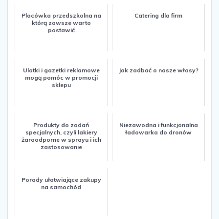
Placówka przedszkolna na
Catering dla firm
którą zawsze warto
postawić
Ulotki i gazetki reklamowe
Jak zadbać o nasze włosy?
mogą pomóc w promocji
sklepu
Produkty do zadań
Niezawodna i funkcjonalna
specjalnych, czyli lakiery
ładowarka do dronów
żaroodporne w sprayu i ich
zastosowanie
Porady ułatwiające zakupy
na samochód