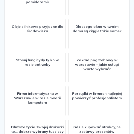
pomidorami?
Oleje silnikowe przyjazne dla
Dlaczego okna w twoim
środowiska
domu są ciągle takie same?
Stosuj fungicydy tylko w
Zakład pogrzebowy w
razie potrzeby
warszawie – jakie usługi
warto wybrać?
Firma informatyczna w
Porządki w firmach najlepiej
Warszawie w razie awarii
powierzyć profesjonalistom
komputera
Dłuższe życie Twojej drukarki
Gdzie kupować atrakcyjne
to... dobrze wybrany tusz czy
zestawy prezentów