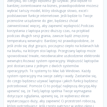
zdecyduj, do czego będziesz go używać. Jeśli będzie to
bardziej zorientowane na biznes, prawdopodobnie możesz
wybrać tańszy model, który obsługuje słowo, excel i
podstawowe funkcje internetowe. Jeśli będzie to Twoje
przenośne urządzenie do gier, będziesz chciał
zainwestować więcej, aby zapewnić wydajność.Podczas
korzystania z laptopa przez dłuższy czas, na przykład
podczas długich sesji grania, zawsze bądź zmęczony
temperaturą wewnątrz. Bardziej niż prawdopodobne, że
jeśli zrobi się zbyt gorąco, poczujesz ciepło na kolanach lub
na biurku, na którym stoi laptop. Przegrzany laptop może
spowodować trwałe, nieodwracalne uszkodzenie elektroniki
wewnątrz.Rozważ system operacyjny. Większość laptopów
jest dostarczana z jednym z dwóch systemów
operacyjnych. Te systemy to Mac lub Windows. Każdy
system operacyjny ma swoje zalety i wady. Zastanów się,
do czego będziesz używać laptopa i jakich funkcji będziesz
potrzebować. Pomoże Ci to podjąć najlepszą decyzję.Aby
upewnić się, że Twój laptop spełnia Twoje wymagania
dotyczące oglądania, upewnij się, że wybierasz ekran
wystarczająco duży, aby zapewnić Ci przestrzeń roboczą,
której potrzebujesz. Jeśli często patrzysz w jedno okno i