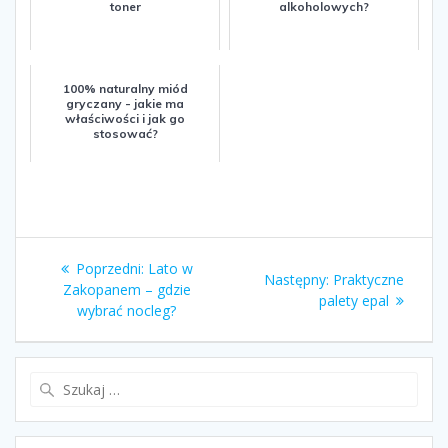
toner
alkoholowych?
100% naturalny miód
gryczany - jakie ma
właściwości i jak go
stosować?
Nawigacja
Poprzedni:
Poprzedni
Lato w
Następny:
Następny
Praktyczne
wpisu
Zakopanem – gdzie
wpis:
palety epal
wpis:
wybrać nocleg?
Szukaj: