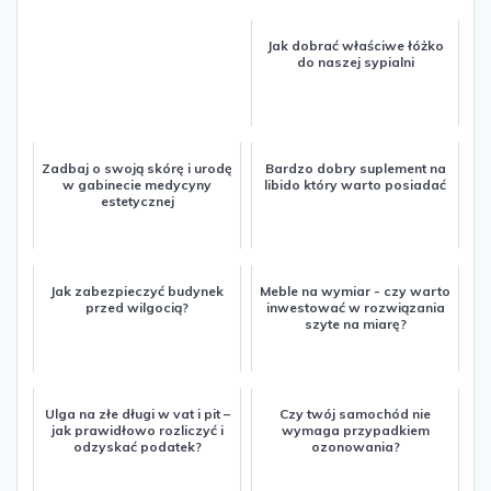
Jak dobrać właściwe łóżko
do naszej sypialni
Zadbaj o swoją skórę i urodę
Bardzo dobry suplement na
w gabinecie medycyny
libido który warto posiadać
estetycznej
Jak zabezpieczyć budynek
Meble na wymiar - czy warto
przed wilgocią?
inwestować w rozwiązania
szyte na miarę?
Ulga na złe długi w vat i pit –
Czy twój samochód nie
jak prawidłowo rozliczyć i
wymaga przypadkiem
odzyskać podatek?
ozonowania?