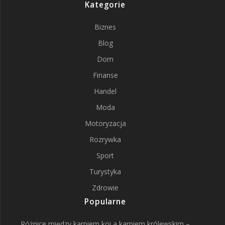
Kategorie
Biznes
Blog
Dom
Finanse
Handel
Moda
Motoryzacja
Rozrywka
Sport
Turystyka
Zdrowie
Popularne
Różnice między karpiem koi a karpiem królewskim –