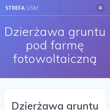
Skip
STREFA
GSM
to
content
Dzierżawa gruntu
pod farmę
fotowoltaiczną
Dzierżawa gruntu