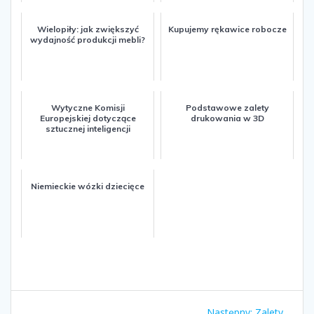
Wielopiły: jak zwiększyć
Kupujemy rękawice robocze
wydajność produkcji mebli?
Wytyczne Komisji
Podstawowe zalety
Europejskiej dotyczące
drukowania w 3D
sztucznej inteligencji
Niemieckie wózki dziecięce
Nawigacja
Następny:
Następny
Zalety