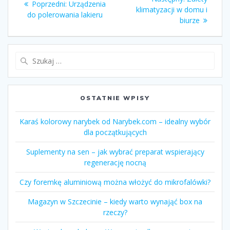
Poprzedni:
Poprzedni
Urządzenia
wpisu
klimatyzacji w domu i
wpis:
do polerowania lakieru
wpis:
biurze
Szukaj:
OSTATNIE WPISY
Karaś kolorowy narybek od Narybek.com – idealny wybór
dla początkujących
Suplementy na sen – jak wybrać preparat wspierający
regenerację nocną
Czy foremkę aluminiową można włożyć do mikrofalówki?
Magazyn w Szczecinie – kiedy warto wynająć box na
rzeczy?